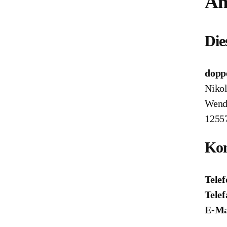
An
Die
dopp
Nikol
Wend
12557
Kon
Telef
Telef
E-Ma