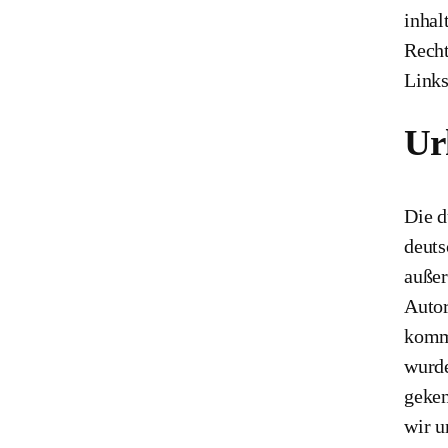
inhal
Recht
Links
Ur
Die d
deuts
außer
Autor
komme
wurde
geken
wir u