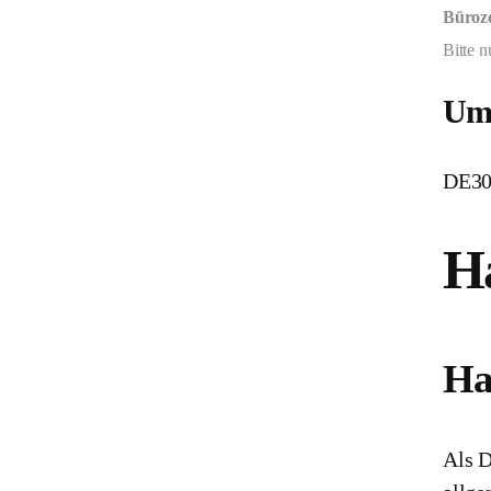
Büroze
Bitte 
Ums
DE30
Ha
Ha
Als D