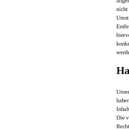
allge
nicht
Umstä
Entfe
hierv
konkr
werde
Ha
Unser
haben
Inhal
Die v
Recht