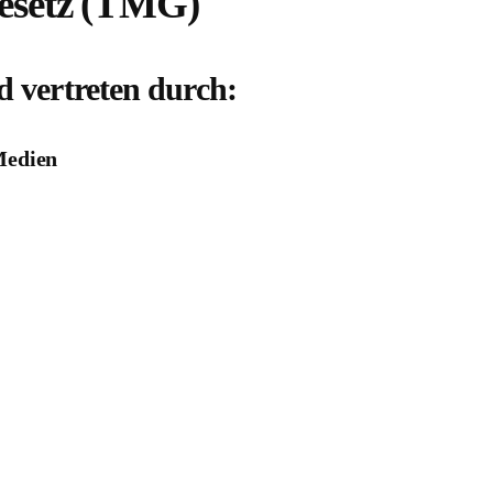
esetz (TMG)
d vertreten durch:
Medien